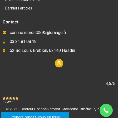
Prise de rendez-vous
Derniers articles
Contact
corinne.remont0895@orange.fr
03.21.81.08.18
52 Bd Louis Brébion, 62140 Hesdin
4,5/5
03 21 81 08 18





39 Avis
© 2022 –
Docteur Corinne Remont : Médecine Esthétique, injections
Prendre rendez-vous en ligne