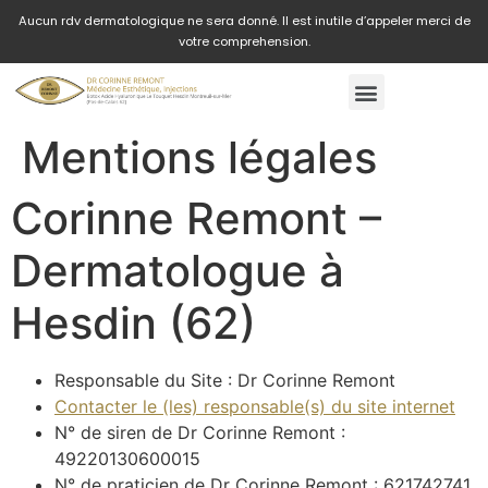
Aucun rdv dermatologique ne sera donné. Il est inutile d’appeler merci de
votre comprehension.
Mentions légales
Corinne Remont –
Dermatologue à
Hesdin (62)
Responsable du Site : Dr Corinne Remont
Contacter le (les) responsable(s) du site internet
N° de siren de Dr Corinne Remont :
49220130600015
N° de praticien de Dr Corinne Remont : 621742741