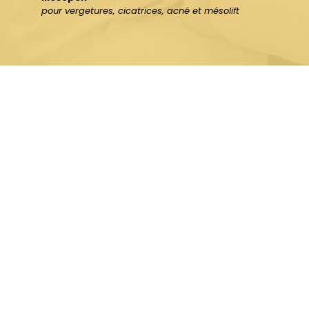
pour vergetures, cicatrices, acné et mésolift