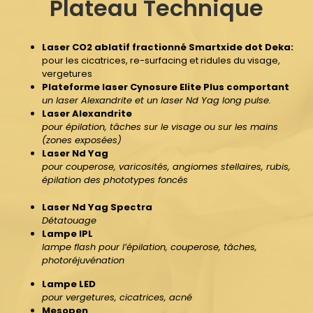
Plateau Technique
Laser CO2 ablatif fractionné Smartxide dot Deka:
pour les cicatrices, re-surfacing et ridules du visage,
vergetures
Plateforme laser Cynosure Elite Plus comportant
un laser Alexandrite et un laser Nd Yag long pulse.
Laser Alexandrite
pour épilation, tâches sur le visage ou sur les mains
(zones exposées)
Laser Nd Yag
pour couperose, varicosités, angiomes stellaires, rubis,
épilation des phototypes foncés
Laser Nd Yag Spectra
Détatouage
Lampe IPL
lampe flash pour l’épilation, couperose, tâches,
photoréjuvénation
Lampe LED
pour vergetures, cicatrices, acné
Mesopen