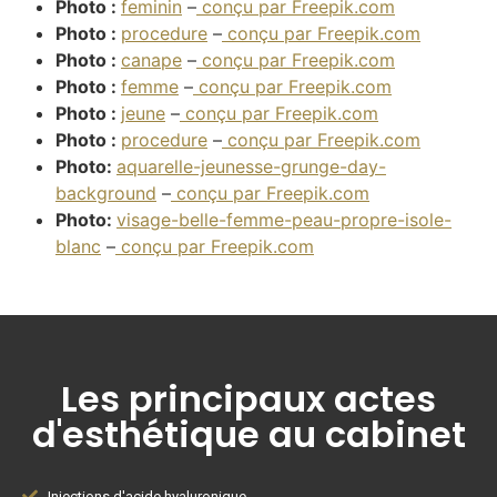
Photo :
feminin
–
conçu par Freepik.com
Photo :
procedure
–
conçu par Freepik.com
Photo :
canape
–
conçu par Freepik.com
Photo :
femme
–
conçu par Freepik.com
Photo :
jeune
–
conçu par Freepik.com
Photo :
procedure
–
conçu par Freepik.com
Photo:
aquarelle-jeunesse-grunge-day-
background
–
conçu par Freepik.com
Photo:
visage-belle-femme-peau-propre-isole-
blanc
–
conçu par Freepik.com
Les principaux actes
d'esthétique au cabinet
Injections d'acide hyaluronique